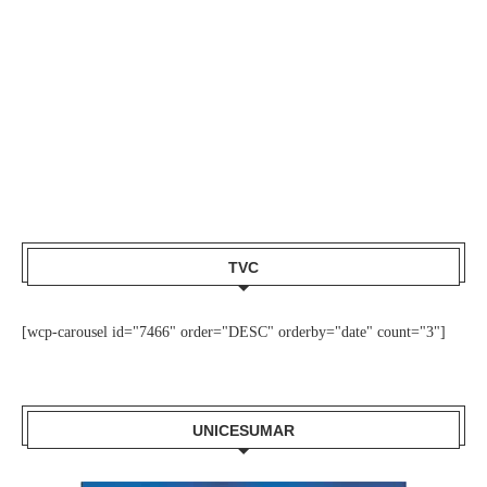
TVC
[wcp-carousel id="7466" order="DESC" orderby="date" count="3"]
UNICESUMAR