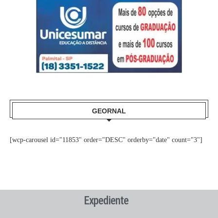
GEORNAL
[wcp-carousel id="11853" order="DESC" orderby="date" count="3"]
Expediente