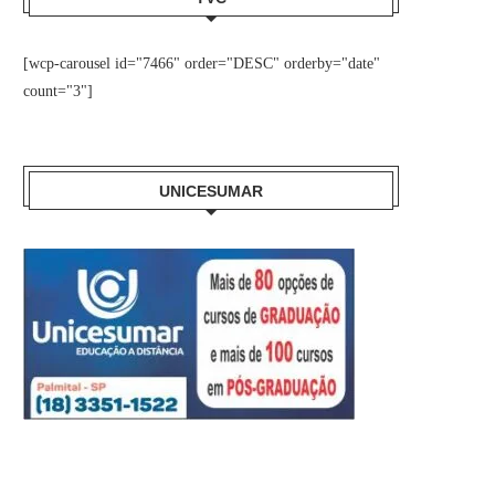
[wcp-carousel id="7466" order="DESC" orderby="date"
count="3"]
UNICESUMAR