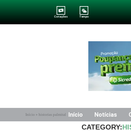
Cotações
Tempo
Início
Notícias
Início
»
historias palmital
CATEGORY:
HI