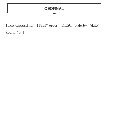
GEORNAL
[wcp-carousel id="11853" order="DESC" orderby="date"
count="3"]