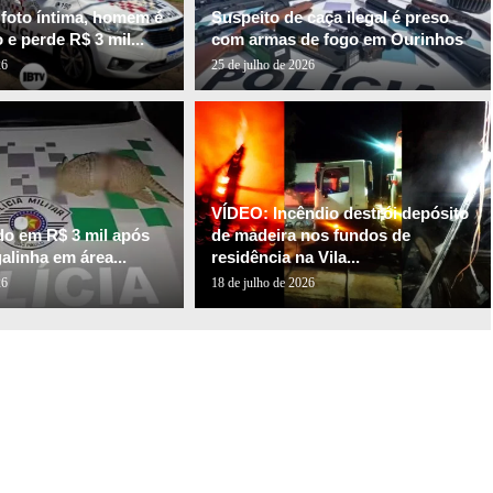
 foto íntima, homem é
Suspeito de caça ilegal é preso
e perde R$ 3 mil...
com armas de fogo em Ourinhos
26
25 de julho de 2026
VÍDEO: Incêndio destrói depósito
do em R$ 3 mil após
de madeira nos fundos de
galinha em área...
residência na Vila...
26
18 de julho de 2026