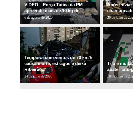
VÍDEO – Força Tática da PM
Após enviar
apreende mais de 10 kg de...
chantageado 
6 de agosto de 2026
30 de julho de 20
Temporal com ventos de 70 km/h
causa morte, estragos e deixa
Trio é multa
Ribeirão...
abater tatu-
24 de julho de 2026
18 de julho de 20