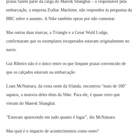
praias fazem parte da carga do Maersk Shanghai – o responsável pela
embarcação, a empresa Zodiac Maritime, não respondeu às perguntas da
BBC sobre o assunto. A Nike também optou por não comentar.
Mas outras duas marcas, a Triangle e a Great Wold Lodge,
confirmaram que os exemplares recuperados estavam originalmente no
navio.
Gui Ribeiro não é o único entre os que limpam praias convencido de
que os calçados estavam na embarcação.
Liam McNamara, da costa oeste da Irlanda, encontrou “mais de 100”
sapatos, a maioria deles tênis da Nike. Para ele, é quase certo que
vieram do Maersk Shanghai.
“Estavam aparecendo em tudo quanto é lugar”, diz McNamara
Mas qual é o impacto de acontecimentos como esses?
Além de causar danos ambientais, derramamentos de cargas ajudam
a entender melhor como funcionam nossos oceanos e as correntes