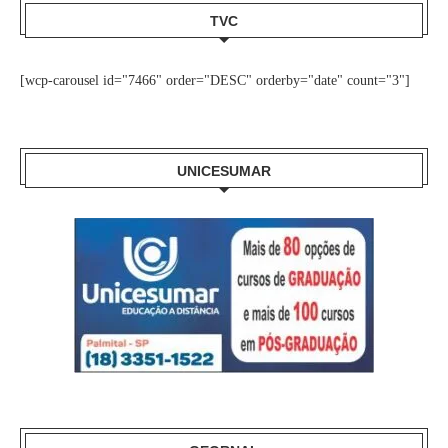
TVC
[wcp-carousel id="7466" order="DESC" orderby="date" count="3"]
UNICESUMAR