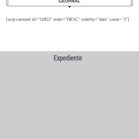
GEORNAL
[wcp-carousel id="11853" order="DESC" orderby="date" count="3"]
Expediente