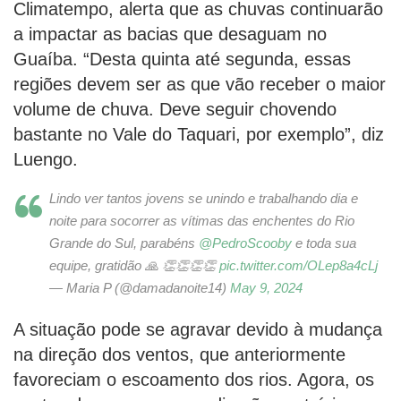
Climatempo, alerta que as chuvas continuarão
a impactar as bacias que desaguam no
Guaíba. “Desta quinta até segunda, essas
regiões devem ser as que vão receber o maior
volume de chuva. Deve seguir chovendo
bastante no Vale do Taquari, por exemplo”, diz
Luengo.
Lindo ver tantos jovens se unindo e trabalhando dia e
noite para socorrer as vítimas das enchentes do Rio
Grande do Sul, parabéns
@PedroScooby
e toda sua
equipe, gratidão 🙏 👏👏👏👏
pic.twitter.com/OLep8a4cLj
— Maria P (@damadanoite14)
May 9, 2024
A situação pode se agravar devido à mudança
na direção dos ventos, que anteriormente
favoreciam o escoamento dos rios. Agora, os