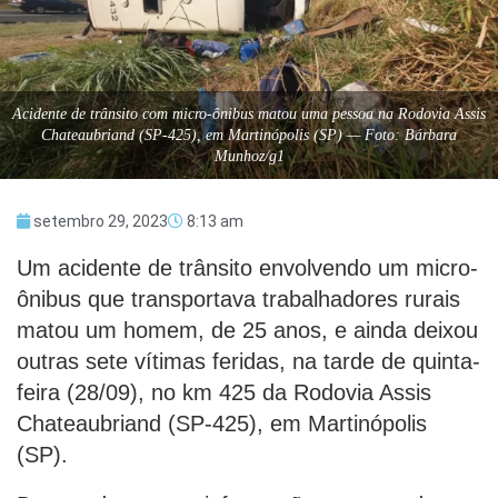
Acidente de trânsito com micro-ônibus matou uma pessoa na Rodovia Assis
Chateaubriand (SP-425), em Martinópolis (SP) — Foto: Bárbara
Munhoz/g1
setembro 29, 2023
8:13 am
Um acidente de trânsito envolvendo um micro-
ônibus que transportava trabalhadores rurais
matou um homem, de 25 anos, e ainda deixou
outras sete vítimas feridas, na tarde de quinta-
feira (28/09), no km 425 da Rodovia Assis
Chateaubriand (SP-425), em Martinópolis
(SP).