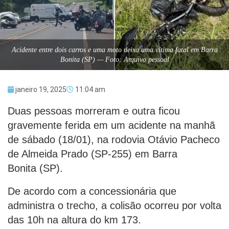
Acidente entre dois carros e uma moto deixa uma vítima fatal em Barra
Bonita (SP) — Foto: Arquivo pessoal
janeiro 19, 2025
11:04 am
Duas pessoas morreram e outra ficou
gravemente ferida em um acidente na manhã
de sábado (18/01), na rodovia Otávio Pacheco
de Almeida Prado (SP-255) em Barra
Bonita (SP).
De acordo com a concessionária que
administra o trecho, a colisão ocorreu por volta
das 10h na altura do km 173.