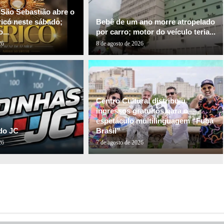
 São Sebastião abre o
ricó neste sábado;
Bebê de um ano morre atropelado
...
por carro; motor do veículo teria...
26
8 de agosto de 2026
Centro Cultural distribuiu
ingressos gratuitos para o
espetáculo multilinguagem “Fubá
do JC
Brasil”
26
7 de agosto de 2026