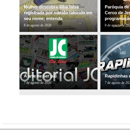
Mulher descobre filha falsa
Paróquia de
registrada por marido falecido em
Cerco de Je
seu nome; entenda
programação
8 de agosto de 2026
8 de agosto de 20
A arte de ser pai
Rapidinhas 
7 de agosto de 2026
7 de agosto de 20