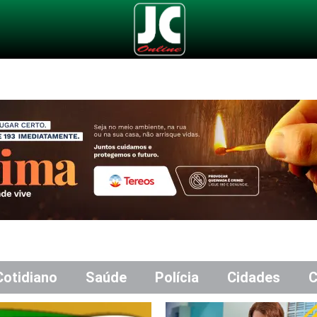
Cotidiano
Saúde
Polícia
Cidades
C