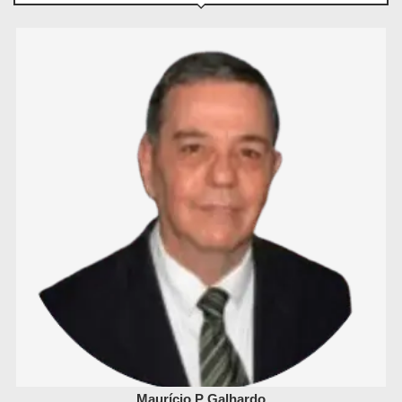
Maurício P Galhardo