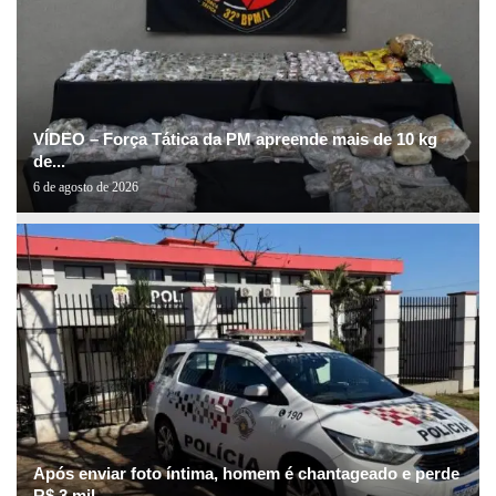
VÍDEO – Força Tática da PM apreende mais de 10 kg
de...
6 de agosto de 2026
Após enviar foto íntima, homem é chantageado e perde
R$ 3 mil...