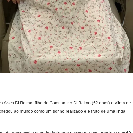
a Alves Di Raimo, filha de Constantino Di Raimo (62 anos) e Vilma de
 chegou ao mundo como um sonho realizado e é fruto de uma linda
ima do preconceito quando decidiram passar por uma gravidez aos 60