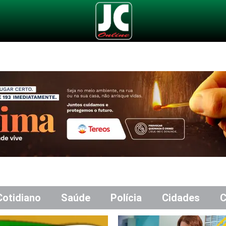
Cotidiano
Saúde
Polícia
Cidades
C