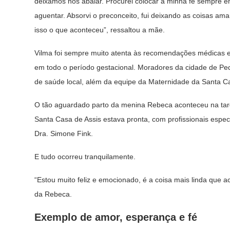
deixamos nos abalar. Procurei colocar a minha fé sempre e
aguentar. Absorvi o preconceito, fui deixando as coisas am
isso o que aconteceu”, ressaltou a mãe.
Vilma foi sempre muito atenta às recomendações médicas e
em todo o período gestacional. Moradores da cidade de Pedr
de saúde local, além da equipe da Maternidade da Santa Ca
O tão aguardado parto da menina Rebeca aconteceu na tar
Santa Casa de Assis estava pronta, com profissionais espec
Dra. Simone Fink.
E tudo ocorreu tranquilamente.
“Estou muito feliz e emocionado, é a coisa mais linda que 
da Rebeca.
Exemplo de amor, esperança e fé