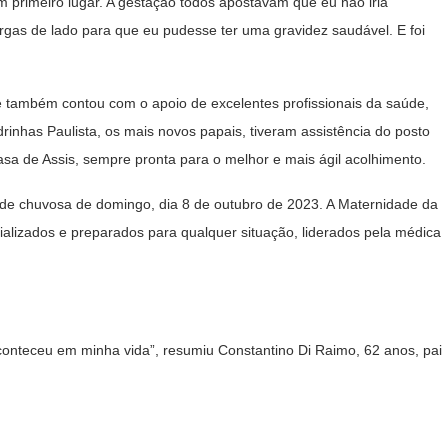
m primeiro lugar. A gestação todos apostavam que eu não iria
argas de lado para que eu pudesse ter uma gravidez saudável. E foi
 também contou com o apoio de excelentes profissionais da saúde,
inhas Paulista, os mais novos papais, tiveram assistência do posto
sa de Assis, sempre pronta para o melhor e mais ágil acolhimento.
de chuvosa de domingo, dia 8 de outubro de 2023. A Maternidade da
ializados e preparados para qualquer situação, liderados pela médica
aconteceu em minha vida”, resumiu Constantino Di Raimo, 62 anos, pai