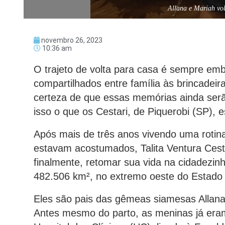
Allana e Mariah vol
novembro 26, 2023
10:36 am
O trajeto de volta para casa é sempre em
compartilhados entre família às brincadei
certeza de que essas memórias ainda serão
isso o que os Cestari, de Piquerobi (SP), e
Após mais de três anos vivendo uma rotin
estavam acostumados, Talita Ventura Cesta
finalmente, retomar sua vida na cidadezin
482.506 km², no extremo oeste do Estado
Eles são pais das gêmeas siamesas Allana
Antes mesmo do parto, as meninas já eram 