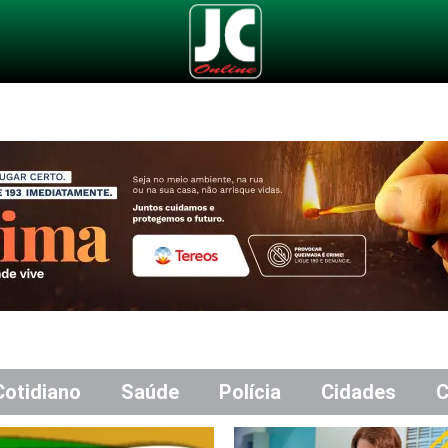
Cotidiano
Saúde
Polícia
Cidades
C