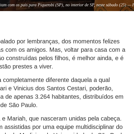
tam com os pais para Piquerobi (SP), no interior de SP, neste sábado (25) — 
balado por lembranças, dos momentos felizes
ras com os amigos. Mas, voltar para casa com a
 construídas pelos filhos, é melhor ainda, e é
stão prestes a viver.
a completamente diferente daquela a qual
ri e Vinicius dos Santos Cestari, poderão,
ha de apenas 3.264 habitantes, distribuídos em
 de São Paulo.
 e Mariah, que nasceram unidas pela cabeça.
assistidas por uma equipe multidisciplinar do