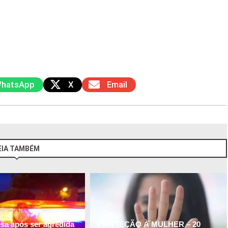
hatsApp
X
Email
EIA TAMBÉM
esa após ser agredida
PROTEÇÃO À MULHER – 20