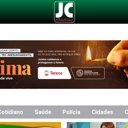
Cotidiano
Saúde
Polícia
Cidades
C