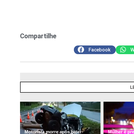
Compartilhe
Facebook
W
L
Motorista morre após bater
Mulher é pr