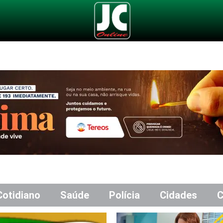
Cotidiano
Saúde
Polícia
Cidades
C