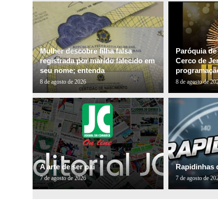
Mulher descobre filha falsa
Paróquia de
registrada por marido falecido em
Cerco de Je
seu nome; entenda
programação
8 de agosto de 2026
8 de agosto de 20
A arte de ser pai
Rapidinhas 
7 de agosto de 2026
7 de agosto de 20