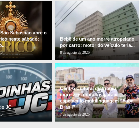
 São Sebastião abre o
ricó neste sábado;
Bebê de um ano morre atropelado
...
por carro; motor do veículo teria...
26
8 de agosto de 2026
Centro Cultural distribuiu
ingressos gratuitos para o
espetáculo multilinguagem “Fubá
do JC
Brasil”
26
7 de agosto de 2026