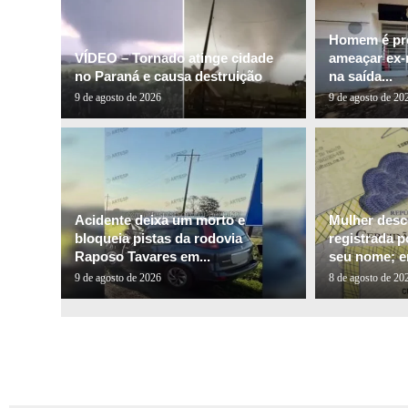
Homem é pre
VÍDEO – Tornado atinge cidade
ameaçar ex
no Paraná e causa destruição
na saída...
9 de agosto de 2026
9 de agosto de 20
Acidente deixa um morto e
Mulher desco
bloqueia pistas da rodovia
registrada p
Raposo Tavares em...
seu nome; e
9 de agosto de 2026
8 de agosto de 20