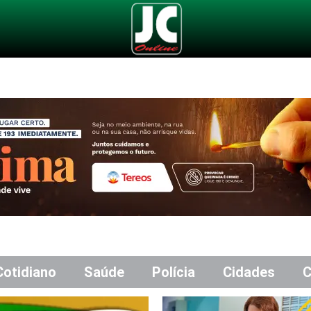
Cotidiano
Saúde
Polícia
Cidades
C