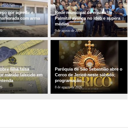
so por agredir e
Rede municipal de ensino de
-namorada com arma
Palmital avança no Ideb e supera
médias...
26
9 de agosto de 2026
bre filha falsa
Paróquia de São Sebastião abre o
or marido falecido em
Cerco de Jericó neste sábado;
ntenda
programação...
26
8 de agosto de 2026