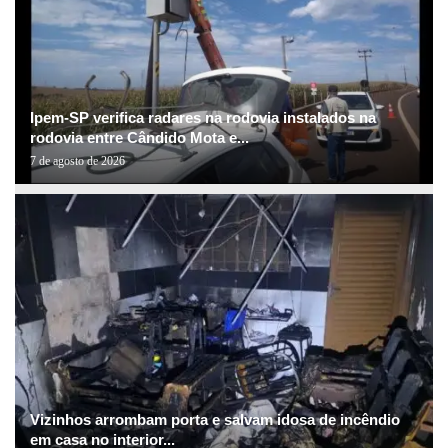
Ipem-SP verifica radares na rodovia instalados na
rodovia entre Cândido Mota e...
7 de agosto de 2026
Vizinhos arrombam porta e salvam idosa de incêndio
em casa no interior...