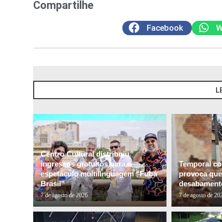
Compartilhe
Facebook
W
L
Centro Cultural distribuiu
ingressos gratuitos para o
Temporal co
espetáculo multilinguagem “Fubá
provoca que
Brasil”
desabamento
7 de agosto de 2026
7 de agosto de 20