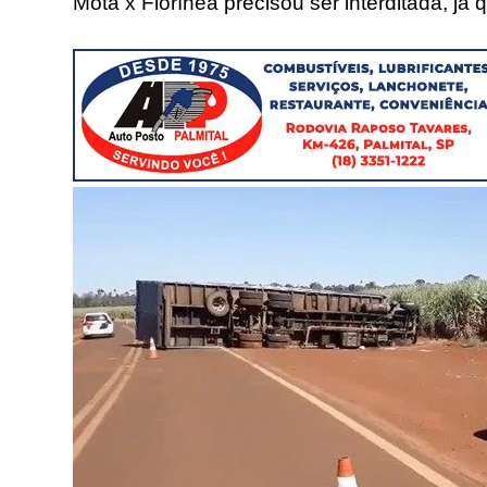
Mota x Florínea precisou ser interditada, já