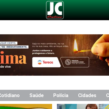
Cotidiano
Saúde
Polícia
Cidades
C