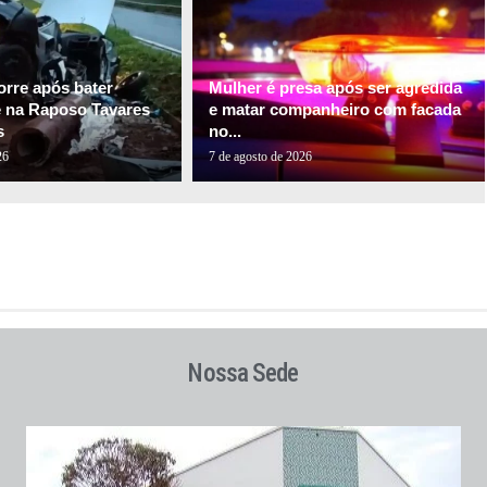
orre após bater
Mulher é presa após ser agredida
e na Raposo Tavares
e matar companheiro com facada
s
no...
26
7 de agosto de 2026
Nossa Sede