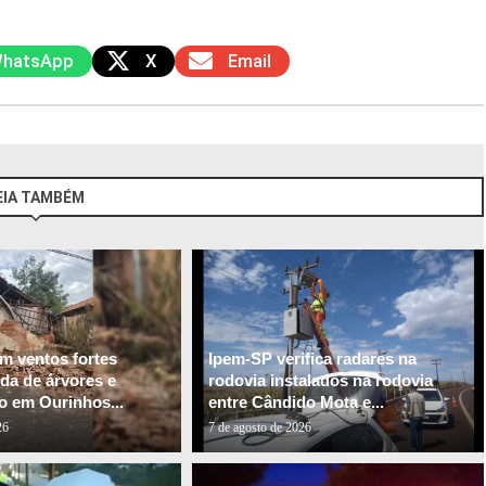
hatsApp
X
Email
EIA TAMBÉM
m ventos fortes
Ipem-SP verifica radares na
da de árvores e
rodovia instalados na rodovia
 em Ourinhos...
entre Cândido Mota e...
26
7 de agosto de 2026