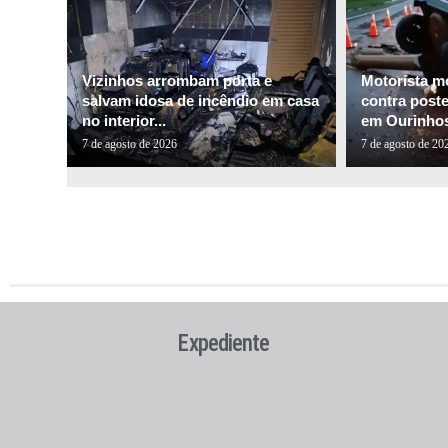
Vizinhos arrombam porta e
Motorista m
salvam idosa de incêndio em casa
contra post
no interior...
em Ourinho
7 de agosto de 2026
7 de agosto de 20
Expediente