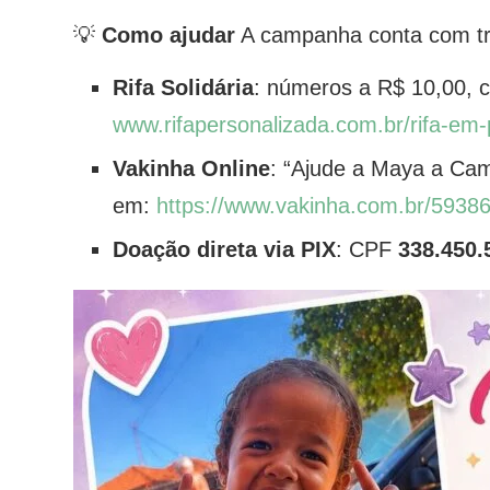
💡
Como ajudar
A campanha conta com trê
Rifa Solidária
: números a R$ 10,00, 
www.rifapersonalizada.com.br/rifa-em-
Vakinha Online
: “Ajude a Maya a Cam
em:
https://www.vakinha.com.br/5938
Doação direta via PIX
: CPF
338.450.