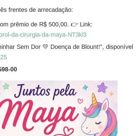
s frentes de arrecadação:
com prêmio de R$ 500,00. 👉 Link:
prol-da-cirurgia-da-maya-NT3kl3
inhar Sem Dor 💛 Doença de Blount!”, disponível
625
598-00