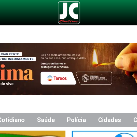
Cotidiano
Saúde
Polícia
Cidades
C