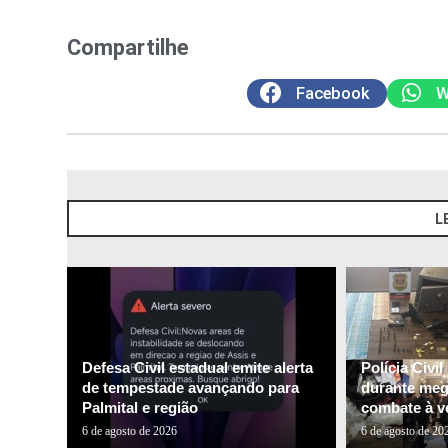
Compartilhe
Facebook
W
L
Defesa Civil estadual emite alerta
Polícia Civi
de tempestade avançando para
durante me
Palmital e região
combate à ve
6 de agosto de 2026
6 de agosto de 20