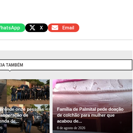
hatsApp
X
Email
EIA TAMBÉM
l prende onze pessoas
Família de Palmital pede doação
gaoperação de
de colchão para mulher que
nda de...
acabou de...
26
6 de agosto de 2026