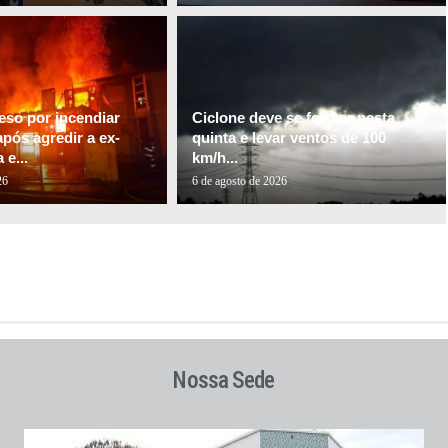
so por incendiar
Ciclone deve se formar nesta
pós agredir a ex-
quinta e levar ventos de 100
e...
km/h...
26
6 de agosto de 2026
Nossa Sede