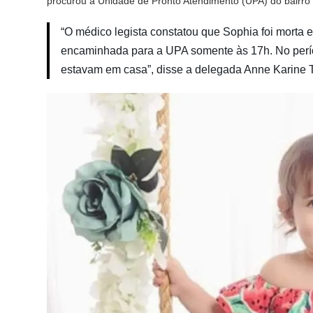
procurou a Unidade de Pronto Atendimento (UPA) do bairro C
“O médico legista constatou que Sophia foi morta en
encaminhada para a UPA somente às 17h. No períod
estavam em casa”, disse a delegada Anne Karine Tr