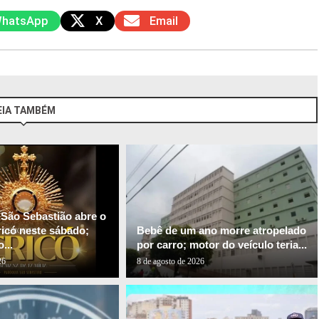
hatsApp
X
Email
EIA TAMBÉM
 São Sebastião abre o
ricó neste sábado;
Bebê de um ano morre atropelado
...
por carro; motor do veículo teria...
26
8 de agosto de 2026