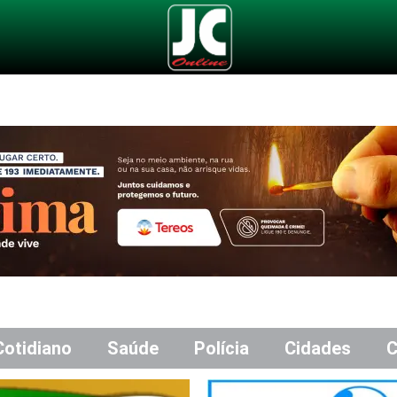
Cotidiano
Saúde
Polícia
Cidades
C