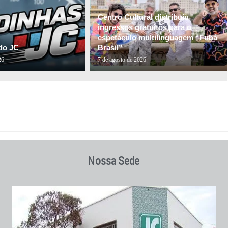
Centro Cultural distribuiu
ingressos gratuitos para o
espetáculo multilinguagem “Fubá
do JC
Brasil”
26
7 de agosto de 2026
Nossa Sede