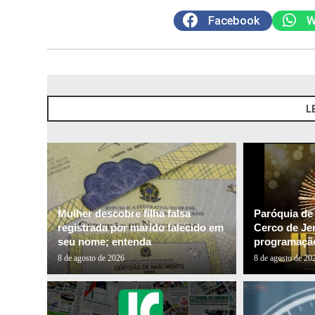
Facebook
W
L
Mulher descobre filha falsa
Paróquia de
registrada por marido falecido em
Cerco de Je
seu nome; entenda
programação
8 de agosto de 2026
8 de agosto de 20