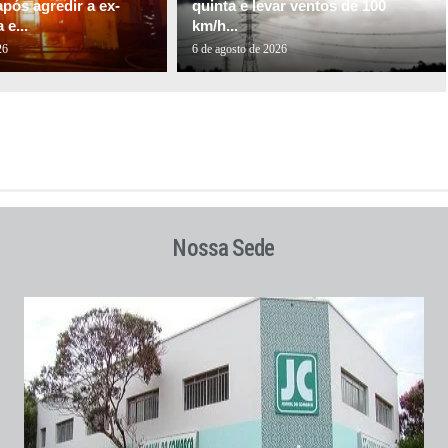
pós agredir a ex-
quinta e levar ventos de 100
e...
km/h...
26
6 de agosto de 2026
Nossa Sede