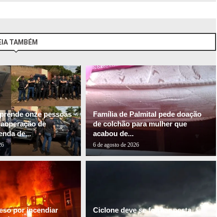
EIA TAMBÉM
l prende onze pessoas
Família de Palmital pede doação
gaoperação de
de colchão para mulher que
nda de...
acabou de...
26
6 de agosto de 2026
so por incendiar
Ciclone deve se formar nesta