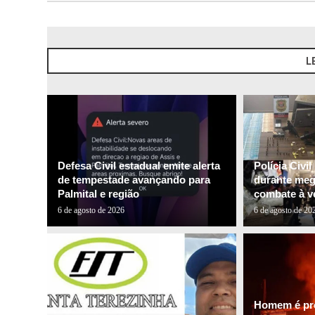
L
Defesa Civil estadual emite alerta
Polícia Civi
de tempestade avançando para
durante me
Palmital e região
combate à ve
6 de agosto de 2026
6 de agosto de 20
Homem é pre