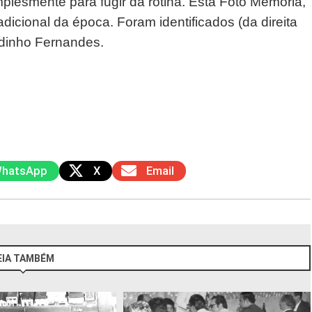
lesmente para fugir da rotina. Esta Foto Memória,
icional da época. Foram identificados (da direita
ndinho Fernandes.
hatsApp
X
Email
EIA TAMBÉM