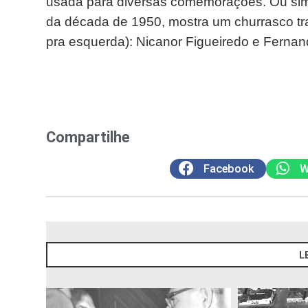
usada para diversas comemorações. Ou simp
da década de 1950, mostra um churrasco trad
pra esquerda): Nicanor Figueiredo e Ferna
Compartilhe
Facebook
W
L