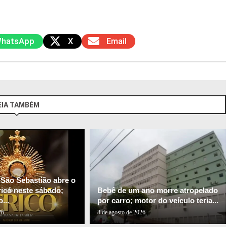
hatsApp
X
Email
EIA TAMBÉM
 São Sebastião abre o
ricó neste sábado;
Bebê de um ano morre atropelado
...
por carro; motor do veículo teria...
26
8 de agosto de 2026