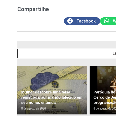
Compartilhe
Facebook
W
L
Mulher descobre filha falsa
Paróquia de
registrada por marido falecido em
Cerco de Je
seu nome; entenda
programação
8 de agosto de 2026
8 de agosto de 20