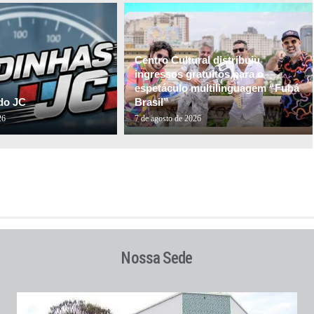
Centro Cultural distribuiu
ingressos gratuitos para o
espetáculo multilinguagem “Fubá
do JC
Brasil”
26
7 de agosto de 2026
Nossa Sede