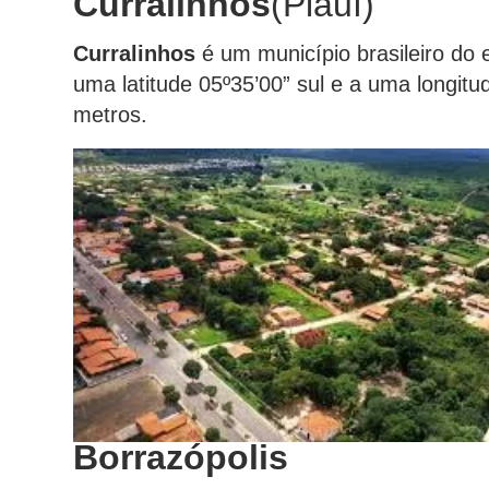
Curralinhos
(Piauí)
Curralinhos
é um município brasileiro do 
uma latitude 05º35’00” sul e a uma longitu
metros.
Borrazópolis