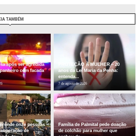
EIA TAMBÉM
esa após ser agredida
PROTEÇÃO À MULHER – 20
panheiro com facada
anos da Lei Maria da Penha:
entenda...
26
7 de agosto de 2026
l prende onze pessoas
Família de Palmital pede doação
gaoperação de
de colchão para mulher que