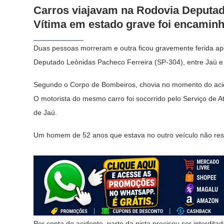
Carros viajavam na Rodovia Deputad
Vítima em estado grave foi encaminh
Duas pessoas morreram e outra ficou gravemente ferida apó
Deputado Leônidas Pacheco Ferreira (SP-304), entre Jaú e 
Segundo o Corpo de Bombeiros, chovia no momento do acide
O motorista do mesmo carro foi socorrido pelo Serviço de
de Jaú.
Um homem de 52 anos que estava no outro veículo não resi
Por conta do acidente, parte da pista precisou ser interdita