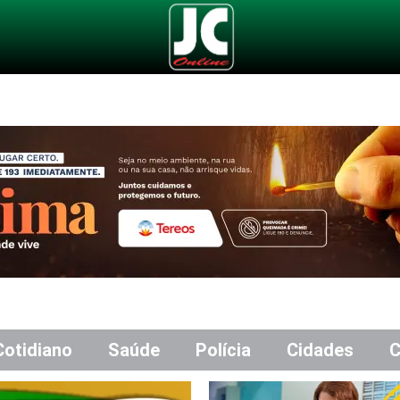
Cotidiano
Saúde
Polícia
Cidades
C