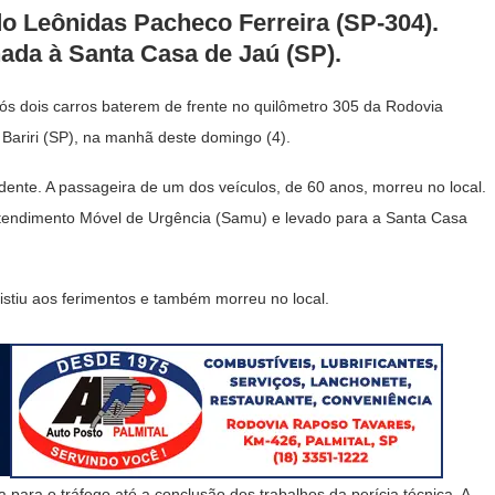
o Leônidas Pacheco Ferreira (SP-304).
ada à Santa Casa de Jaú (SP).
s dois carros baterem de frente no quilômetro 305 da Rodovia
Bariri (SP), na manhã deste domingo (4).
nte. A passageira de um dos veículos, de 60 anos, morreu no local.
 Atendimento Móvel de Urgência (Samu) e levado para a Santa Casa
stiu aos ferimentos e também morreu no local.
da para o tráfego até a conclusão dos trabalhos da perícia técnica. A