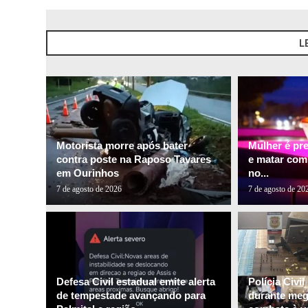
L
Motorista morre após bater
Mulher é pr
contra poste na Raposo Tavares
e matar com
em Ourinhos
no...
7 de agosto de 2026
7 de agosto de 20
Defesa Civil estadual emite alerta
Polícia Civi
de tempestade avançando para
durante me