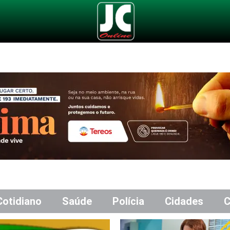
Cotidiano
Saúde
Polícia
Cidades
C