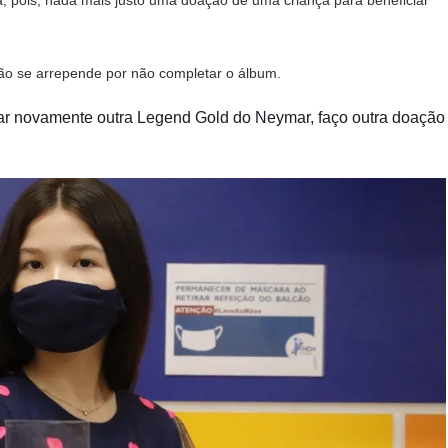
ca, pois, nada mais justo uma doação de uma criança para beneficiar
não se arrepende por não completar o álbum.
 tirar novamente outra Legend Gold do Neymar, faço outra doação