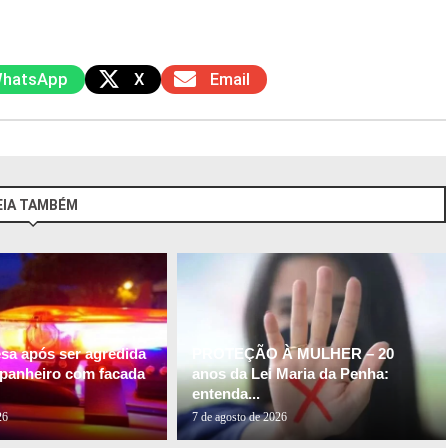
hatsApp
X
Email
EIA TAMBÉM
esa após ser agredida
PROTEÇÃO À MULHER – 20
panheiro com facada
anos da Lei Maria da Penha:
entenda...
26
7 de agosto de 2026