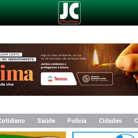
Cotidiano
Saúde
Polícia
Cidades
C