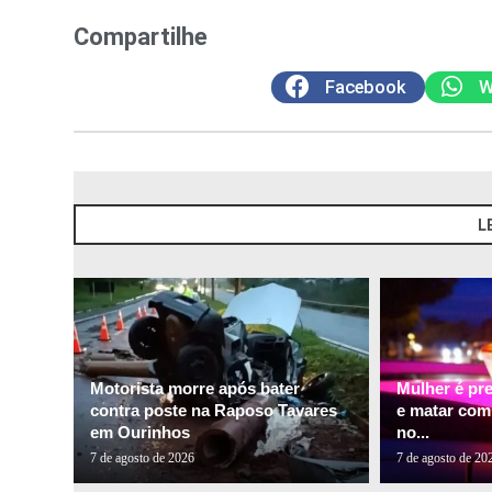
Compartilhe
Facebook
W
L
Motorista morre após bater
Mulher é pr
contra poste na Raposo Tavares
e matar com
em Ourinhos
no...
7 de agosto de 2026
7 de agosto de 20