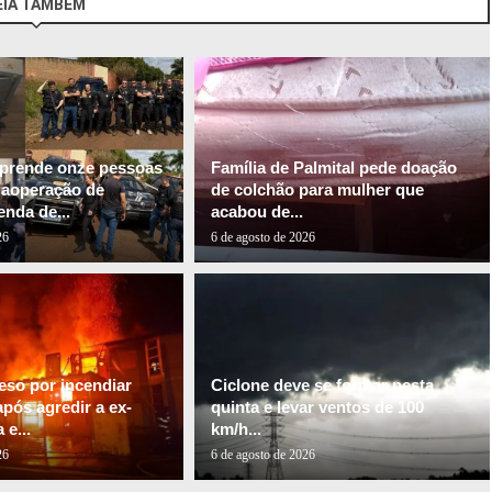
EIA TAMBÉM
l prende onze pessoas
Família de Palmital pede doação
gaoperação de
de colchão para mulher que
nda de...
acabou de...
26
6 de agosto de 2026
so por incendiar
Ciclone deve se formar nesta
pós agredir a ex-
quinta e levar ventos de 100
e...
km/h...
26
6 de agosto de 2026