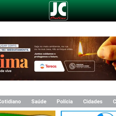
Cotidiano
Saúde
Polícia
Cidades
C