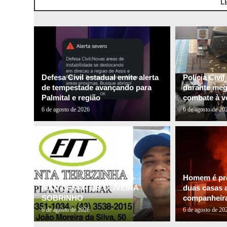
L
Defesa Civil estadual emite alerta
Polícia Civi
de tempestade avançando para
durante me
Palmital e região
combate à ve
6 de agosto de 2026
6 de agosto de 20
Homem é pre
IVAN CESAR DE OLIVEIRA
duas casas a
SOBRINHO
companheira 
6 de agosto de 2026
6 de agosto de 20