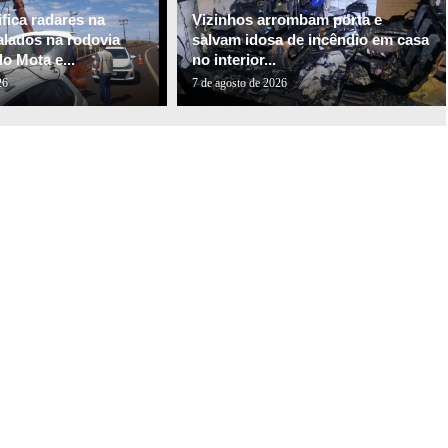
fica radares na
Vizinhos arrombam porta e
alados na rodovia
salvam idosa de incêndio em casa
o Mota e...
no interior...
26
7 de agosto de 2026