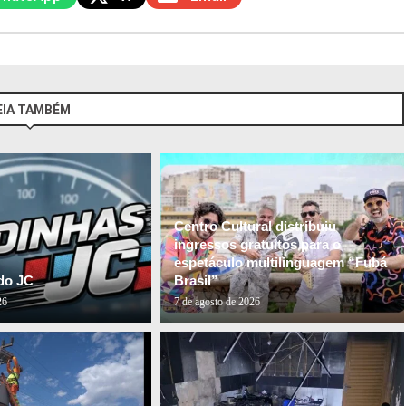
EIA TAMBÉM
Centro Cultural distribuiu
ingressos gratuitos para o
espetáculo multilinguagem “Fubá
do JC
Brasil”
26
7 de agosto de 2026