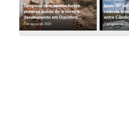
Temporal com ventos fortes
Ipem-SP veri
provoca queda de árvores e
rodovia inst
desabamento em Ourinhos...
entre Cândid
7 de agosto de 2026
7 de agosto de 20