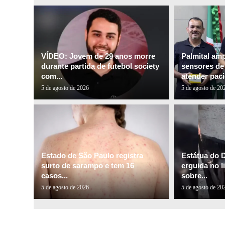
VÍDEO: Jovem de 29 anos morre
Palmital am
durante partida de futebol society
sensores de 
com...
atender paci
5 de agosto de 2026
5 de agosto de 20
Estado de São Paulo registra
Estátua do 
surto de sarampo e tem 16
erguida no l
casos...
sobre...
5 de agosto de 2026
5 de agosto de 20