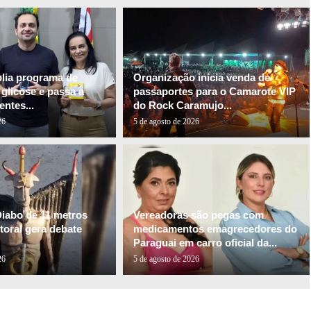
plia programa de
Organização inicia venda de
glicose e passa a
passaportes para o Camarote VIP
entes...
do Rock Caramujo...
26
5 de agosto de 2026
Diabo de 11 metros
Vereadoras são pegas com
itoral gera debate
medicamentos emagrecedores do
Paraguai em carro oficial da...
26
5 de agosto de 2026