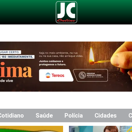
Cotidiano
Saúde
Polícia
Cidades
C