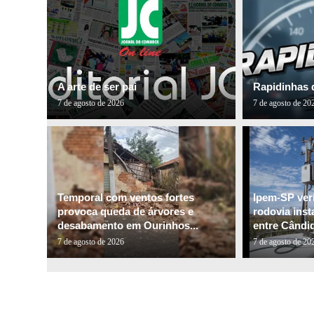
A arte de ser pai
Rapidinhas 
7 de agosto de 2026
7 de agosto de 20
Temporal com ventos fortes
Ipem-SP veri
provoca queda de árvores e
rodovia inst
desabamento em Ourinhos...
entre Cândid
7 de agosto de 2026
7 de agosto de 20