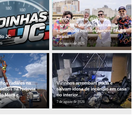
Centro Cultural distribuiu
ingressos gratuitos para o
espetáculo multilinguagem “Fubá
do JC
Brasil”
26
7 de agosto de 2026
fica radares na
Vizinhos arrombam porta e
alados na rodovia
salvam idosa de incêndio em casa
o Mota e...
no interior...
26
7 de agosto de 2026