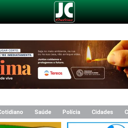
Cotidiano
Saúde
Polícia
Cidades
C