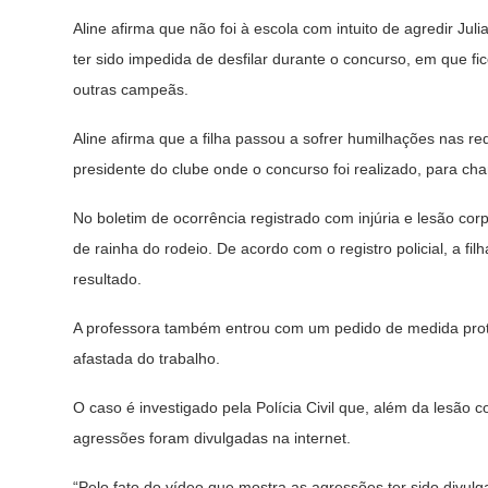
Aline afirma que não foi à escola com intuito de agredir Jul
ter sido impedida de desfilar durante o concurso, em que fic
outras campeãs.
Aline afirma que a filha passou a sofrer humilhações nas red
presidente do clube onde o concurso foi realizado, para cha
No boletim de ocorrência registrado com injúria e lesão cor
de rainha do rodeio. De acordo com o registro policial, a fi
resultado.
A professora também entrou com um pedido de medida prote
afastada do trabalho.
O caso é investigado pela Polícia Civil que, além da lesão 
agressões foram divulgadas na internet.
“Pelo fato do vídeo que mostra as agressões ter sido divul