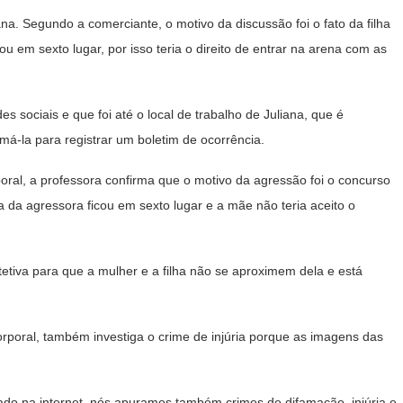
iana. Segundo a comerciante, o motivo da discussão foi o fato da filha
ou em sexto lugar, por isso teria o direito de entrar na arena com as
es sociais e que foi até o local de trabalho de Juliana, que é
má-la para registrar um boletim de ocorrência.
poral, a professora confirma que o motivo da agressão foi o concurso
lha da agressora ficou em sexto lugar e a mãe não teria aceito o
tiva para que a mulher e a filha não se aproximem dela e está
corporal, também investiga o crime de injúria porque as imagens das
gado na internet, nós apuramos também crimes de difamação, injúria e,