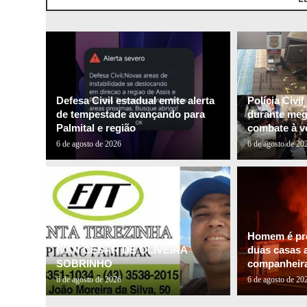
Defesa Civil estadual emite alerta
Polícia Civi
de tempestade avançando para
durante me
Palmital e região
combate à ve
6 de agosto de 2026
6 de agosto de 20
Homem é pre
IVAN CESAR DE OLIVEIRA
duas casas a
SOBRINHO
companheira 
6 de agosto de 2026
6 de agosto de 20