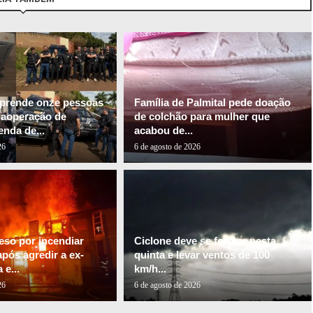
l prende onze pessoas
Família de Palmital pede doação
gaoperação de
de colchão para mulher que
nda de...
acabou de...
26
6 de agosto de 2026
so por incendiar
Ciclone deve se formar nesta
pós agredir a ex-
quinta e levar ventos de 100
e...
km/h...
26
6 de agosto de 2026