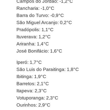
Campos do Jordão: -1,2°C
Rancharia: -1,0°C
Barra do Turvo: -0,9°C
São Miguel Arcanjo: 0,2°C
Pradópolis: 1,1°C
Ituverava: 1,2°C
Ariranha: 1,4°C
José Bonifácio: 1,6°C
Iperó: 1,7°C
São Luis do Paraitinga: 1,8°C
Ibitinga: 1,9°C
Barretos: 2,1°C
Itapeva: 2,3°C
Votuporanga: 2,3°C
Ourinhos: 2,9°C