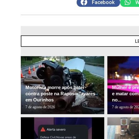
Facebook
W
L
Motorista morre após bater
Mulher é pr
contra poste na Raposo Tavares
e matar com
em Ourinhos
no...
7 de agosto de 2026
7 de agosto de 20