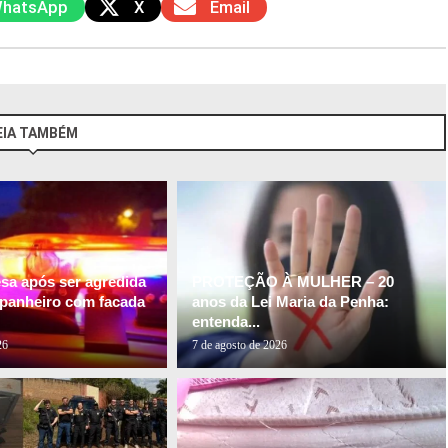
hatsApp
X
Email
EIA TAMBÉM
esa após ser agredida
PROTEÇÃO À MULHER – 20
panheiro com facada
anos da Lei Maria da Penha:
entenda...
26
7 de agosto de 2026