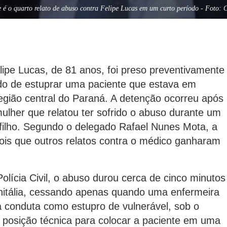
e é o quarto relato de abuso contra Felipe Lucas em um curto período - Foto:
lipe Lucas, de 81 anos, foi preso preventivamente
ado de estuprar uma paciente que estava em
região central do Paraná. A detenção ocorreu após
lher que relatou ter sofrido o abuso durante um
filho. Segundo o delegado Rafael Nunes Mota, a
pois que outros relatos contra o médico ganharam
lícia Civil, o abuso durou cerca de cinco minutos
enitália, cessando apenas quando uma enfermeira
a conduta como estupro de vulnerável, sob o
 posição técnica para colocar a paciente em uma