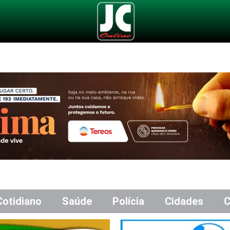
Cotidiano
Saúde
Polícia
Cidades
C