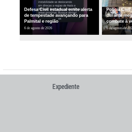
Defesa Civil estadual emite alerta
Polícia Civi
de tempestade avançando para
durante me
Palmital e região
combate à ve
6 de agosto de 2026
6 de agosto de 20
Expediente