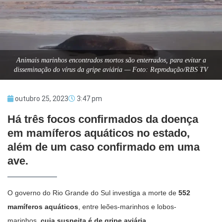
Animais marinhos encontrados mortos são enterrados, para evitar a
disseminação do vírus da gripe aviária — Foto: Reprodução/RBS TV
outubro 25, 2023
3:47 pm
Há três focos confirmados da doença
em mamíferos aquáticos no estado,
além de um caso confirmado em uma
ave.
O governo do Rio Grande do Sul investiga a morte de
552
mamíferos aquáticos
, entre leões-marinhos e lobos-
marinhos,
cuja suspeita é de gripe aviária
.