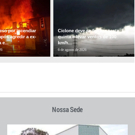
so por incendiar
Ciclone deve se formar nesta
pós agredir a ex-
quinta e levar ventos de 100
e...
km/h...
26
6 de agosto de 2026
Nossa Sede