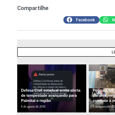
Compartilhe
Facebook
W
L
Defesa Civil estadual emite alerta
Polícia Civi
de tempestade avançando para
durante me
Palmital e região
combate à ve
6 de agosto de 2026
6 de agosto de 20