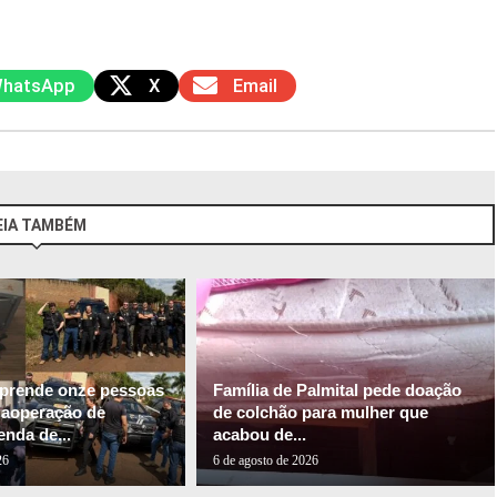
hatsApp
X
Email
EIA TAMBÉM
l prende onze pessoas
Família de Palmital pede doação
gaoperação de
de colchão para mulher que
nda de...
acabou de...
26
6 de agosto de 2026