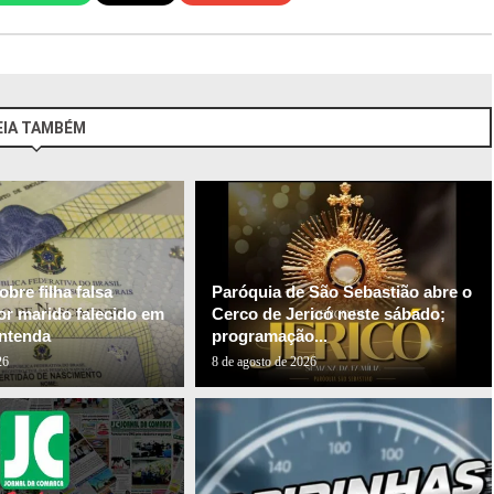
EIA TAMBÉM
bre filha falsa
Paróquia de São Sebastião abre o
or marido falecido em
Cerco de Jericó neste sábado;
ntenda
programação...
26
8 de agosto de 2026