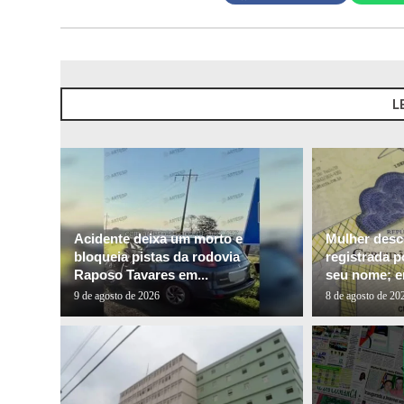
L
Acidente deixa um morto e
Mulher desco
bloqueia pistas da rodovia
registrada p
Raposo Tavares em...
seu nome; e
9 de agosto de 2026
8 de agosto de 20