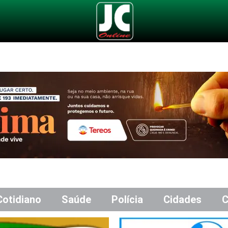
Cotidiano
Saúde
Polícia
Cidades
C