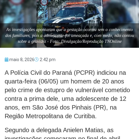
As investigações apontaram que a gestação ocorreu sem o conhecimento
dos familiares, pois a adolescente foi ameaçada e, com medo, não contou
sobre a gravidez - Foto: Divulgação/Reprodução TNOnline
maio 8, 2026
2:42 pm
A Polícia Civil do Paraná (PCPR) indiciou na
quarta-feira (06/05) um homem de 20 anos
pelo crime de estupro de vulnerável cometido
contra a prima dele, uma adolescente de 12
anos, em São José dos Pinhais (PR), na
Região Metropolitana de Curitiba.
Segundo a delegada Anielen Matias, as
investigações começaram no final de abril,