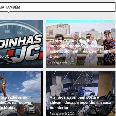
EIA TAMBÉM
Centro Cultural distribuiu
ingressos gratuitos para o
espetáculo multilinguagem “Fubá
do JC
Brasil”
26
7 de agosto de 2026
fica radares na
Vizinhos arrombam porta e
alados na rodovia
salvam idosa de incêndio em casa
o Mota e...
no interior...
26
7 de agosto de 2026