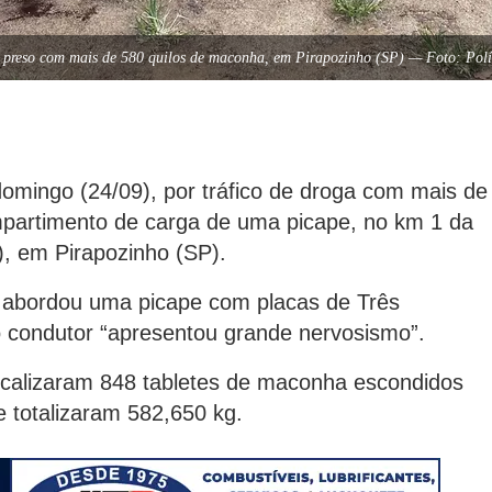
preso com mais de 580 quilos de maconha, em Pirapozinho (SP) — Foto: Polí
omingo (24/09), por tráfico de droga com mais de
partimento de carga de uma picape, no km 1 da
), em Pirapozinho (SP).
e abordou uma picape com placas de Três
 condutor “apresentou grande nervosismo”.
e localizaram 848 tabletes de maconha escondidos
 totalizaram 582,650 kg.