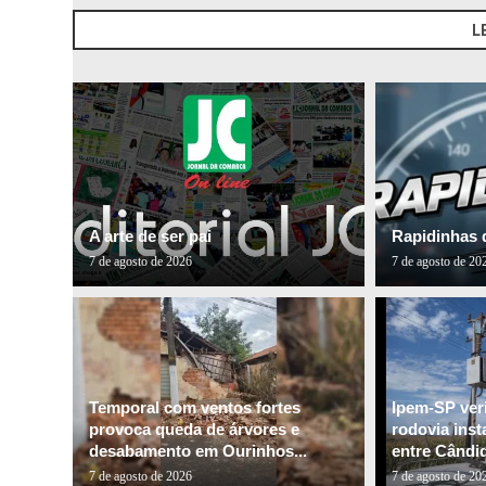
L
A arte de ser pai
Rapidinhas 
7 de agosto de 2026
7 de agosto de 20
Temporal com ventos fortes
Ipem-SP veri
provoca queda de árvores e
rodovia inst
desabamento em Ourinhos...
entre Cândid
7 de agosto de 2026
7 de agosto de 20