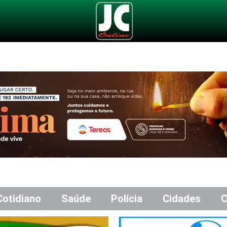
Cotidiano
Saúde
Polícia
Cidades
C