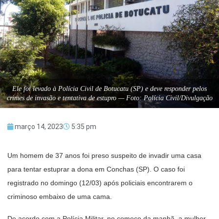
Ele foi levado à Polícia Civil de Botucatu (SP) e deve responder pelos
crimes de invasão e tentativa de estupro — Foto: Polícia Civil/Divulgação
março 14, 2023
5:35 pm
Um homem de 37 anos foi preso suspeito de invadir uma casa
para tentar estuprar a dona em Conchas (SP). O caso foi
registrado no domingo (12/03) após policiais encontrarem o
criminoso embaixo de uma cama.
De acordo com a Polícia Militar, no começo da manhã, a mulher