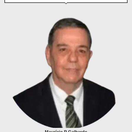
Maurício P Galhardo