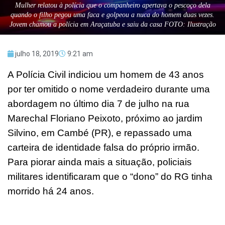
Mulher relatou à polícia que o companheiro apertava o pescoço dela
quando o filho pegou uma faca e golpeou a nuca do homem duas vezes.
Jovem chamou a polícia em Araçatuba e saiu da casa FOTO: Ilustração
julho 18, 2019
9:21 am
A Polícia Civil indiciou um homem de 43 anos
por ter omitido o nome verdadeiro durante uma
abordagem no último dia 7 de julho na rua
Marechal Floriano Peixoto, próximo ao jardim
Silvino, em Cambé (PR), e repassado uma
carteira de identidade falsa do próprio irmão.
Para piorar ainda mais a situação, policiais
militares identificaram que o “dono” do RG tinha
morrido há 24 anos.