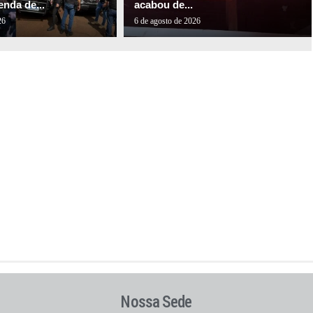
nda de...
acabou de...
26
6 de agosto de 2026
Nossa Sede