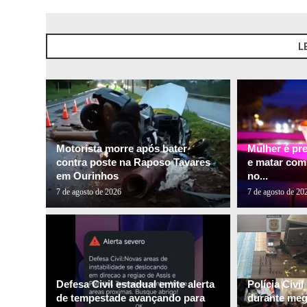
L
Motorista morre após bater
Mulher é pr
contra poste na Raposo Tavares
e matar com
em Ourinhos
no...
7 de agosto de 2026
7 de agosto de 20
Defesa Civil estadual emite alerta
Polícia Civi
de tempestade avançando para
durante me