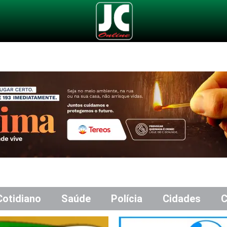
Cotidiano
Saúde
Polícia
Cidades
C