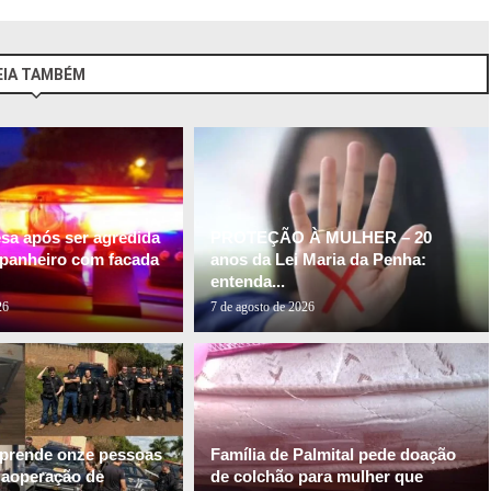
EIA TAMBÉM
esa após ser agredida
PROTEÇÃO À MULHER – 20
panheiro com facada
anos da Lei Maria da Penha:
entenda...
26
7 de agosto de 2026
l prende onze pessoas
Família de Palmital pede doação
gaoperação de
de colchão para mulher que