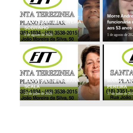
Morre Andre
IVAN CESAR DE OLIVEIRA
funcionária 
SOBRINHO
aos 53 anos
6 de agosto de 2026
1 de agosto de 20
MARIA HELENA MARANA
MARIA ROS
SCALA
PEREIRA
22 de julho de 2026
17 de julho de 20