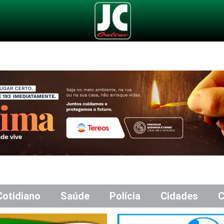
Cotidiano
Saúde
Polícia
Cidades
C