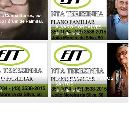
ia Cunha Barros, ex-
do Fórum de Palmital,
ÁLVARO GONÇALVES
26
30 de julho de 2026
ELI CORREIA
EUNICE EVANGELISTA DOS
SANTOS
26
16 de julho de 2026