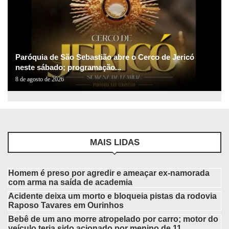
Paróquia de São Sebastião abre o Cerco de Jericó
neste sábado; programação...
8 de agosto de 2026
MAIS LIDAS
Homem é preso por agredir e ameaçar ex-namorada
com arma na saída de academia
Acidente deixa um morto e bloqueia pistas da rodovia
Raposo Tavares em Ourinhos
Bebê de um ano morre atropelado por carro; motor do
veículo teria sido acionado por menino de 11