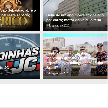
 São Sebastião abre o
ricó neste sábado;
Bebê de um ano morre atropelado
...
por carro; motor do veículo teria...
26
8 de agosto de 2026
Centro Cultural distribuiu
ingressos gratuitos para o
espetáculo multilinguagem “Fubá
do JC
Brasil”
26
7 de agosto de 2026