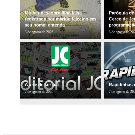
Mulher descobre filha falsa
Paróquia de
registrada por marido falecido em
Cerco de Je
seu nome; entenda
programação
8 de agosto de 2026
8 de agosto de 20
A arte de ser pai
Rapidinhas 
7 de agosto de 2026
7 de agosto de 20